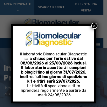
AREA PERSONALE
PRENOTA UNA
SCARICA REFERTI
VISITA
×
Il laboratorio Biomolecular Diagnostic
sarà
chiuso per ferie estive dal
08/08/2026 al 23/08/2026 inclusi.
Integratore Bone
Il laboratorio accetterà i campioni
biologici fino al giorno 31/07/2026,
Promoter B plus
inoltre, l’ultimo giorno di spedizione
kit e ritiri sarà 29/07/2026.
L’attività di spedizione e ritiro
Home
Privato: Prodotti
Integratori
Bone Promoter B
riprenderà regolarmente a partire da
Plus
lunedì 24/08/2026.