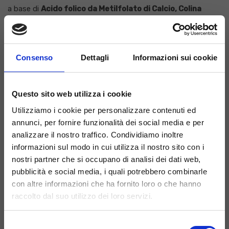
a base di
Acido folico da Metilfolato di Calcio, Colina
bitartrato e Vitamine B1, B2, B3, B5, B6, e B12
particolarmente indicato per il mantenimento del buono
stato di salute delle ossa e di tutto l’organismo.
Consenso
Dettagli
Informazioni sui cookie
Si rivela efficace a supporto di:
Correzione di specifiche carenze alimentari o condizioni
Questo sito web utilizza i cookie
di malassorbimento
Utilizziamo i cookie per personalizzare contenuti ed
Terapie dell’anemia
annunci, per fornire funzionalità dei social media e per
Prevenzione degli stati carenziali
analizzare il nostro traffico. Condividiamo inoltre
Prevenzione del rischio di patologie cardiovascolari
informazioni sul modo in cui utilizza il nostro sito con i
associati ad alti livelli ematici di omocisteina
nostri partner che si occupano di analisi dei dati web,
Mantenimento del benessere di ossa e denti
pubblicità e social media, i quali potrebbero combinarle
con altre informazioni che ha fornito loro o che hanno
Il medico potrà ritenere opportuno
ottimizzare i
raccolto dal suo utilizzo dei loro servizi.
rapporti di associazione
di questo e altri integratori in
condizioni di gravi e documentati stati carenziali.
Selezione